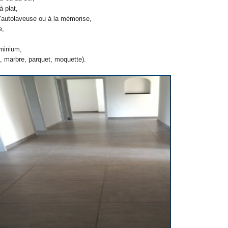
 plat,
'autolaveuse ou à la mémorise,
e,
uminium,
, marbre, parquet, moquette).