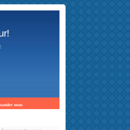
ur!
E
ander nous