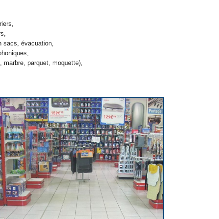
iers,
rs,
n sacs, évacuation,
phoniques,
, marbre, parquet, moquette),