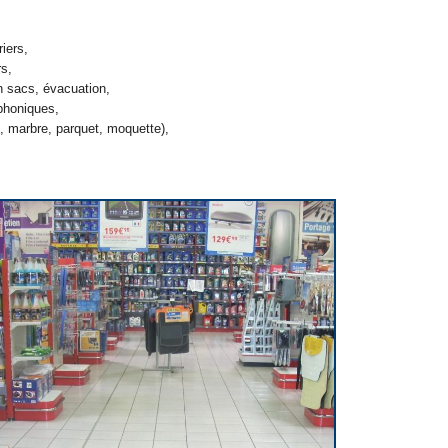
iers,
rs,
n sacs, évacuation,
phoniques,
, marbre, parquet, moquette),