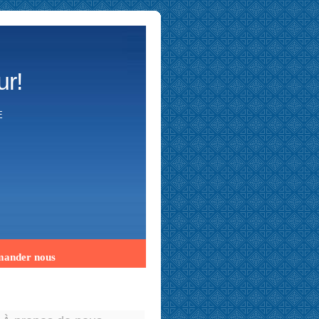
ur!
E
ander nous