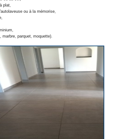
 plat,
'autolaveuse ou à la mémorise,
e,
uminium,
, marbre, parquet, moquette).