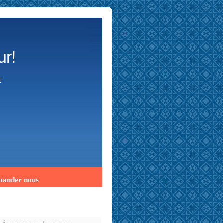
ur!
E
ander nous