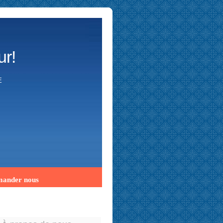
ur!
E
ander nous