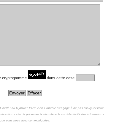
le cryptogramme
dans cette case
 Liberté" du 6 janvier 1978, Alsa Proprete s'engage à ne pas divulguer votre
récautions afin de préserver la sécurité et la confidentialité des informations
que vous nous avez communiquées.