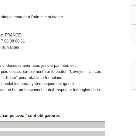
imple courrier à l'adresse suivante :
stat FRANCE
 7 68 08 88 61
s suivantes :
e ci-dessous pour nous joindre par internet :
 puis cliquez simplement sur le bouton "Envoyer". En cas
"Effacer" pour rétablir le formulaire.
s valables sera systématiquement ignoré.
dans un but professionnel et doit respecter les règles de la
 champs avec
*
sont obligatoires