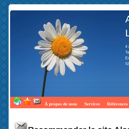
4 
Te
Em
SI
À propos de nous
Services
Références