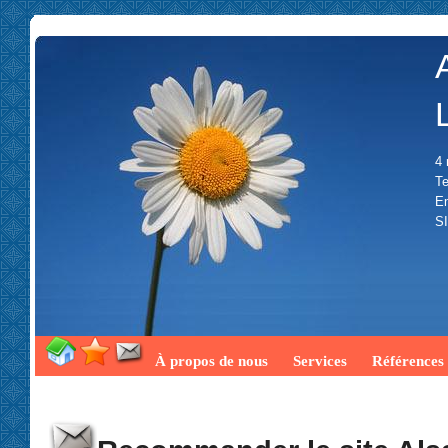
4 
Te
Em
SI
À propos de nous
Services
Références