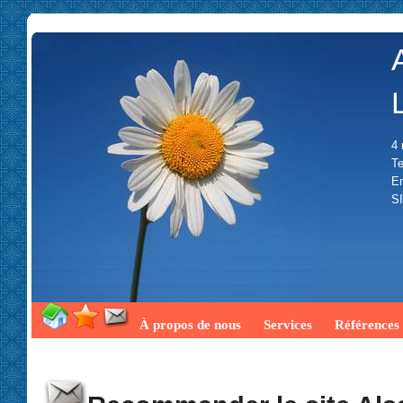
4 
Te
Em
SI
À propos de nous
Services
Références