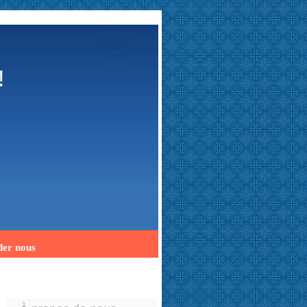
!
er nous