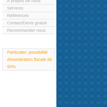
À propos de nous
Services
Références
Contact/Devis gratuit
Recommander nous
Particulier: possibilité
d'exonération fiscale de
50%